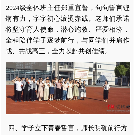
2024级全体班主任郑重宣誓，句句誓言铿
锵有力，字字初心滚烫赤诚。老师们承诺
将坚守育人使命，潜心施教、严爱相济，
全程陪伴学子逐梦前行，与同学们并肩作
战、共战高三，全力以赴共创佳绩。
四、学子立下青春誓言，师长明确前行方