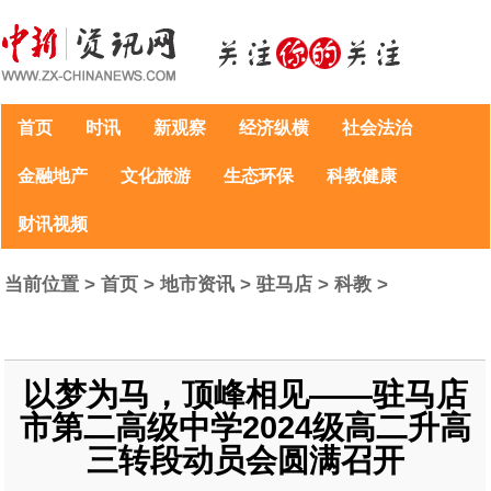
首页
时讯
新观察
经济纵横
社会法治
金融地产
文化旅游
生态环保
科教健康
财讯视频
当前位置 >
首页
>
地市资讯
>
驻马店
>
科教
>
以梦为马，顶峰相见——驻马店
市第二高级中学2024级高二升高
三转段动员会圆满召开