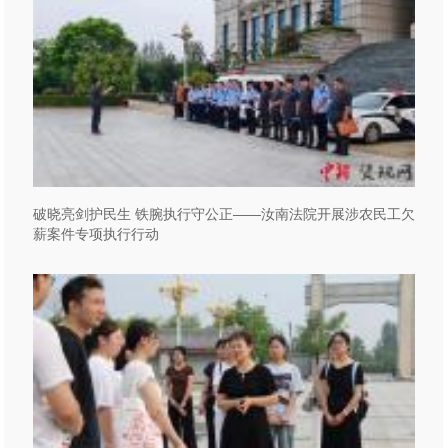
破晓亮剑护民生 铁腕执行守公正——汝南法院开展涉农民工欠
薪案件专项执行行动