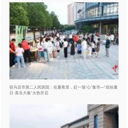
驻马店市第二人民医院：在夏夜里，赶一场“心”集市—“缤纷夏
日·喜乐大集”火热开启