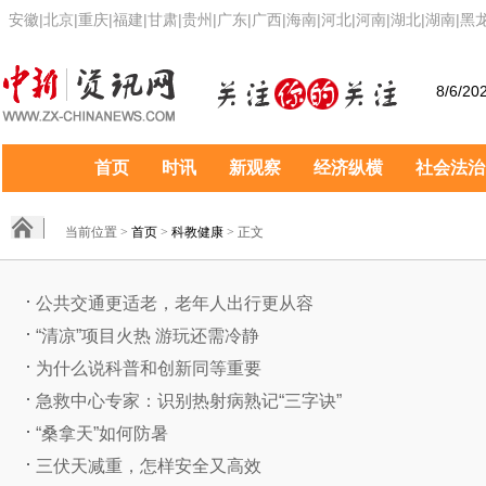
安徽
|
北京
|
重庆
|
福建
|
甘肃
|
贵州
|
广东
|
广西
|
海南
|
河北
|
河南
|
湖北
|
湖南
|
黑
8/6/20
首页
时讯
新观察
经济纵横
社会法治
当前位置 >
首页
>
科教健康
> 正文
公共交通更适老，老年人出行更从容
“清凉”项目火热 游玩还需冷静
为什么说科普和创新同等重要
急救中心专家：识别热射病熟记“三字诀”
“桑拿天”如何防暑
三伏天减重，怎样安全又高效