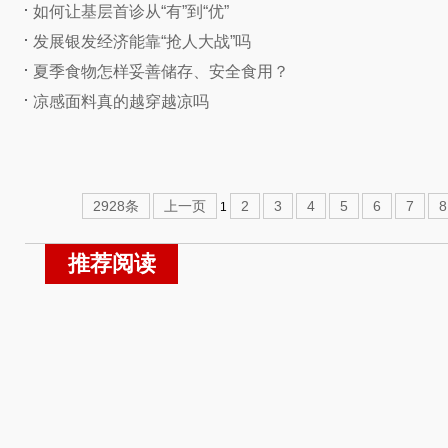
如何让基层首诊从“有”到“优”
发展银发经济能靠“抢人大战”吗
夏季食物怎样妥善储存、安全食用？
凉感面料真的越穿越凉吗
2928条
上一页
2
3
4
5
6
7
8
1
推荐阅读