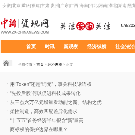
安徽
|
北京
|
重庆
|
福建
|
甘肃
|
贵州
|
广东
|
广西
|
海南
|
河北
|
河南
|
湖北
|
湖南
|
黑
8/9/20
首页
时讯
新观察
经济纵横
社会法治
当前位置 >
首页
>
经济纵横
> 正文
用“Token”还是“词元”，事关科技话语权
“先投后股”何以促进科技成果转化
从三点六万亿元增量看动能之新、结构之优
柔性制造，高效匹配差异化需求
“十五五”首份经济半年报含“新”量高
商标权的保护边界在哪里？