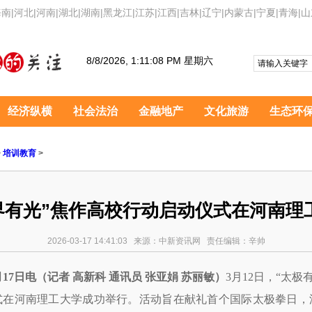
海南
|
河北
|
河南
|
湖北
|
湖南
|
黑龙江
|
江苏
|
江西
|
吉林
|
辽宁
|
内蒙古
|
宁夏
|
青海
|
山
8/8/2026, 1:11:09 PM 星期六
经济纵横
社会法治
金融地产
文化旅游
生态环
>
培训教育
>
世界有光”焦作高校行动启动仪式在河南理
2026-03-17 14:41:03 来源：中新资讯网 责任编辑：辛帅
7日电（记者 高新科 通讯员 张亚娟 苏丽敏）
3月12日，“太极
式在河南理工大学成功举行。活动旨在献礼首个国际太极拳日，