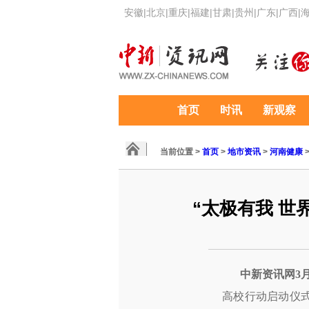
安徽
|
北京
|
重庆
|
福建
|
甘肃
|
贵州
|
广东
|
广西
|
首页
时讯
新观察
当前位置 >
首页
>
地市资讯
>
河南健康
“太极有我 
中新资讯网3月1
高校行动启动仪