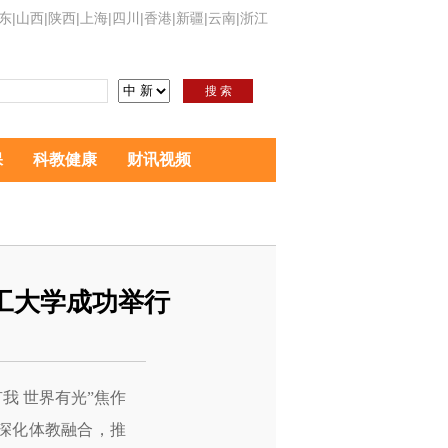
东
|
山西
|
陕西
|
上海
|
四川
|
香港
|
新疆
|
云南
|
浙江
搜 索
保
科教健康
财讯视频
工大学成功举行
有我 世界有光”焦作
深化体教融合，推