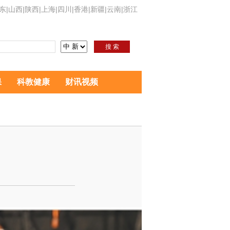
东
|
山西
|
陕西
|
上海
|
四川
|
香港
|
新疆
|
云南
|
浙江
搜 索
保
科教健康
财讯视频