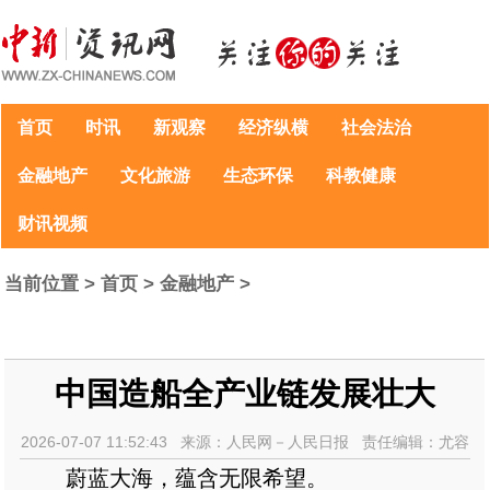
首页
时讯
新观察
经济纵横
社会法治
金融地产
文化旅游
生态环保
科教健康
财讯视频
当前位置 >
首页
>
金融地产
>
中国造船全产业链发展壮大
2026-07-07 11:52:43 来源：人民网－人民日报 责任编辑：尤容
蔚蓝大海，蕴含无限希望。