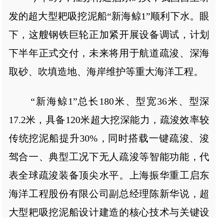
发的超大型耙吸挖泥船“新海鲸1”顺利下水。眼
下，这艘钢铁巨轮正加紧开展设备调试，计划
下半年正式交付，未来将用于航道疏浚、深海
取砂、吹填造地、海岸维护等重大海洋工程。
“新海鲸1”总长180米、型宽36米、型深
17.2米，具备120米超大挖深能力，疏浚效率较
传统挖泥船提升30%，同时搭载一键疏浚、浚
驾合一、典型工况下无人疏浚等智能功能，代
表全球疏浚装备顶尖水平。上海振华重工启东
海洋工程股份有限公司副总经理陈新华说，超
大型耙吸挖泥船设计建造的核心技术与关键设