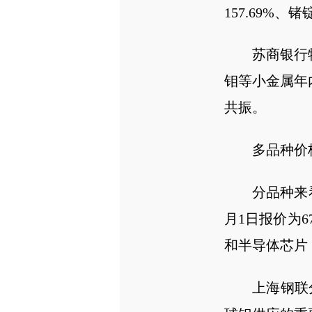
157.69%
苏商银行
钼等小金属年
共振。
多品种价
分品种来看
月1日报价为
和半导体芯片
上海钢联