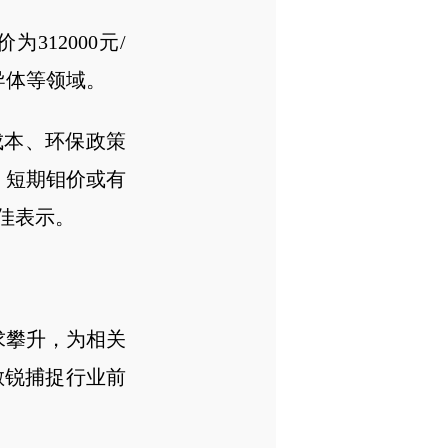
为312000元/
导体等领域。
成本、环保政策
，短期钼价或有
佳表示。
求攀升，为相关
敏锐捕捉行业前