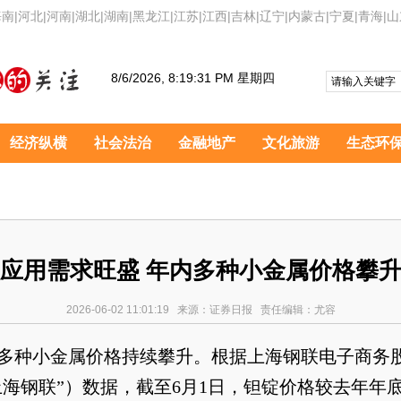
海南
|
河北
|
河南
|
湖北
|
湖南
|
黑龙江
|
江苏
|
江西
|
吉林
|
辽宁
|
内蒙古
|
宁夏
|
青海
|
山
8/6/2026, 8:19:32 PM 星期四
经济纵横
社会法治
金融地产
文化旅游
生态环
应用需求旺盛 年内多种小金属价格攀
2026-06-02 11:01:19 来源：证券日报 责任编辑：尤容
来，多种小金属价格持续攀升。根据上海钢联电子商务
上海钢联”）数据，截至6月1日，钽锭价格较去年年