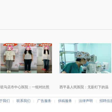
驻马店市中心医院：一组对比照
西平县人民医院：无影灯下的温
刷屏！195斤→95斤 驻马店女生
情守护
于我们
联系我们
广告服务
供稿服务
法律声明
招聘信
|
|
|
|
|
蜕变秘籍公开！