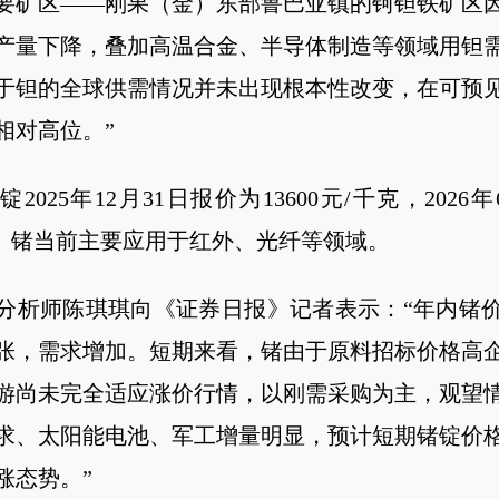
要矿区——刚果（金）东部鲁巴亚镇的钶钽铁矿区
产量下降，叠加高温合金、半导体制造等领域用钽
于钽的全球供需情况并未出现根本性改变，在可预
相对高位。”
2025年12月31日报价为13600元/千克，2026
千克。锗当前主要应用于红外、光纤等领域。
分析师陈琪琪向《证券日报》记者表示：“年内锗
张，需求增加。短期来看，锗由于原料招标价格高
游尚未完全适应涨价行情，以刚需采购为主，观望
求、太阳能电池、军工增量明显，预计短期锗锭价
涨态势。”