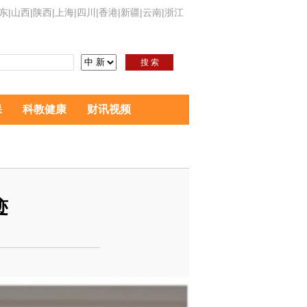
东
|
山西
|
陕西
|
上海
|
四川
|
香港
|
新疆
|
云南
|
浙江
搜 索
保
科教健康
财讯视频
迹