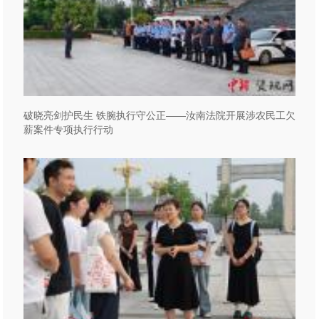
破晓亮剑护民生 铁腕执行守公正——汝南法院开展涉农民工欠
薪案件专项执行行动