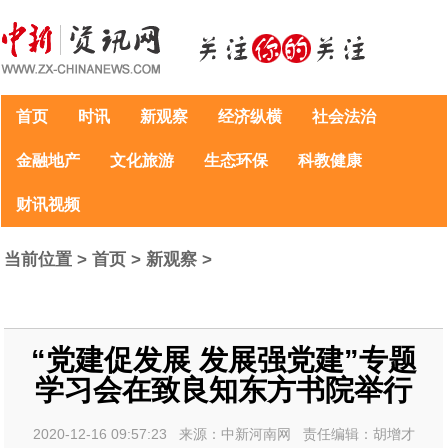
首页
时讯
新观察
经济纵横
社会法治
金融地产
文化旅游
生态环保
科教健康
财讯视频
当前位置 >
首页
>
新观察
>
“党建促发展 发展强党建”专题
学习会在致良知东方书院举行
2020-12-16 09:57:23 来源：中新河南网 责任编辑：胡增才