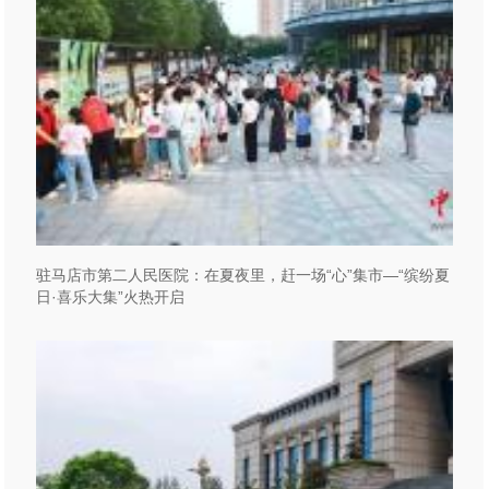
驻马店市第二人民医院：在夏夜里，赶一场“心”集市—“缤纷夏
日·喜乐大集”火热开启