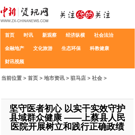
首页
时讯
新观察
经济纵横
社会法治
金融地产
文化旅游
生态环保
科教健康
财讯视频
当前位置 >
首页
>
地市资讯
>
驻马店
>
社会
>
坚守医者初心 以实干实效守护
县域群众健康 ——上蔡县人民
医院开展树立和践行正确政绩