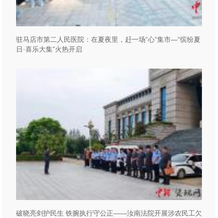
驻马店市第二人民医院：在夏夜里，赶一场“心”集市—“缤纷夏
日·喜乐大集”火热开启
破晓亮剑护民生 铁腕执行守公正——汝南法院开展涉农民工欠