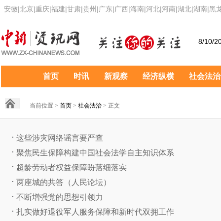
安徽
|
北京
|
重庆
|
福建
|
甘肃
|
贵州
|
广东
|
广西
|
海南
|
河北
|
河南
|
湖北
|
湖南
|
黑
8/10/2
首页
时讯
新观察
经济纵横
社会法治
当前位置 >
首页
>
社会法治
> 正文
这些涉灾网络谣言要严查
聚焦民生保障构建中国社会法学自主知识体系
超龄劳动者权益保障盼落细落实
两座城的共答（人民论坛）
不断增强党的思想引领力
扎实做好退役军人服务保障和新时代双拥工作