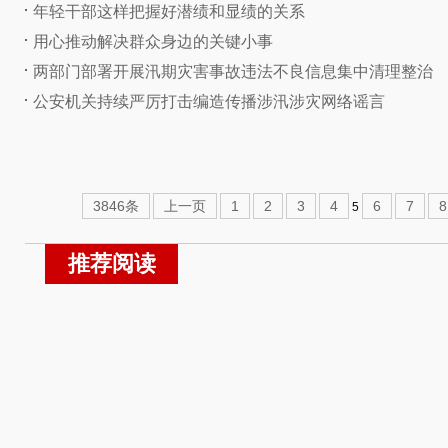
年轻干部这样把握好潜绩和显绩的关系
用心推动解决群众身边的关键小事
两部门部署开展汛期灾害事故违法不良信息集中清理整治
公安机关持续严厉打击编造传播涉汛涉灾网络谣言
3846条
上一页
1
2
3
4
6
7
8
5
推荐阅读