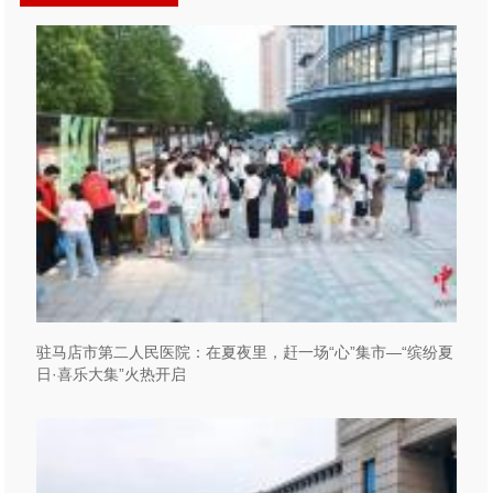
驻马店市第二人民医院：在夏夜里，赶一场“心”集市—“缤纷夏
日·喜乐大集”火热开启