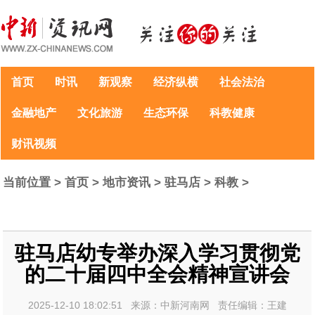
首页
时讯
新观察
经济纵横
社会法治
金融地产
文化旅游
生态环保
科教健康
财讯视频
当前位置 >
首页
>
地市资讯
>
驻马店
>
科教
>
驻马店幼专举办深入学习贯彻党
的二十届四中全会精神宣讲会
2025-12-10 18:02:51 来源：中新河南网 责任编辑：王建