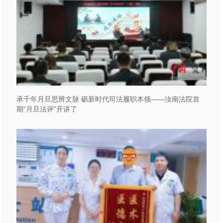
承千年月旦思辨文脉 砺新时代司法履职本领——汝南法院首
期“月旦法评”开讲了