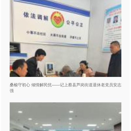
桑榆守初心 倾情解民忧——记上蔡县芦岗街道退休老党员安志
强