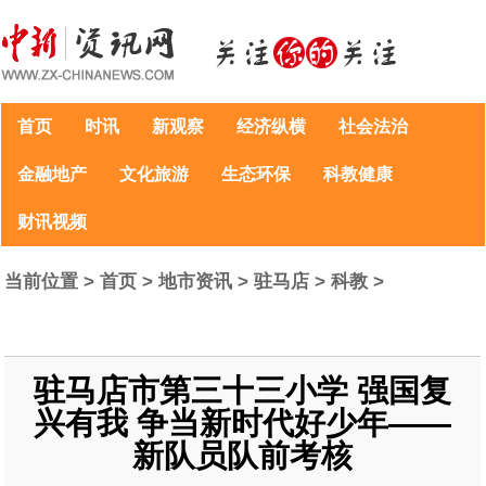
首页
时讯
新观察
经济纵横
社会法治
金融地产
文化旅游
生态环保
科教健康
财讯视频
当前位置 >
首页
>
地市资讯
>
驻马店
>
科教
>
驻马店市第三十三小学 强国复
兴有我 争当新时代好少年——
新队员队前考核