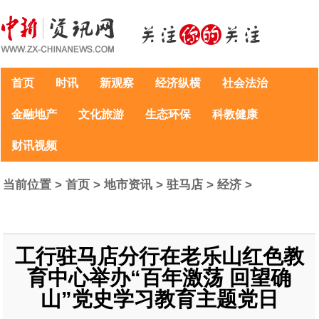
首页
时讯
新观察
经济纵横
社会法治
金融地产
文化旅游
生态环保
科教健康
财讯视频
当前位置 >
首页
>
地市资讯
>
驻马店
>
经济
>
工行驻马店分行在老乐山红色教
育中心举办“百年激荡 回望确
山”党史学习教育主题党日