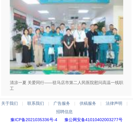
清凉一夏 关爱同行——驻马店市第二人民医院慰问高温一线职
工
关于我们
|
联系我们
|
广告服务
|
供稿服务
|
法律声明
|
招聘信息
豫ICP备2021035336号-4
豫公网安备41010402003277号