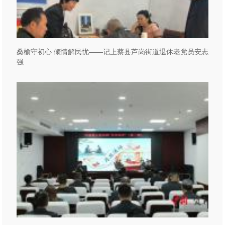
桑榆守初心 倾情解民忧——记上蔡县芦岗街道退休老党员安志
强