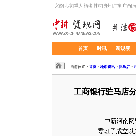
安徽
|
北京
|
重庆
|
福建
|
甘肃
|
贵州
|
广东
|
广西
|
首页
时讯
新观察
当前位置 >
首页
>
地市资讯
>
驻马店
>
工商银行驻马店分
中新河南网驻
委班子成立以