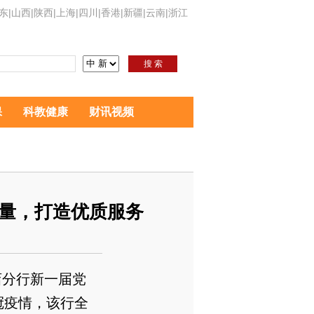
东
|
山西
|
陕西
|
上海
|
四川
|
香港
|
新疆
|
云南
|
浙江
搜 索
保
科教健康
财讯视频
质量，打造优质服务
店分行新一届党
冠疫情，该行全