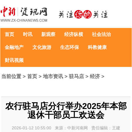
首页
时讯
新观察
经济纵横
社会法治
金融地产
文化旅游
生态环保
科教健康
财讯视频
当前位置 >
首页
>
地市资讯
>
驻马店
>
经济
>
农行驻马店分行举办2025年本部
退休干部员工欢送会
2026-01-12 10:55:00 来源：中新河南网 责任编辑：王建