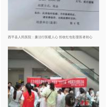
西平县人民医院：廉洁行医暖人心 拒收红包彰显医者初心