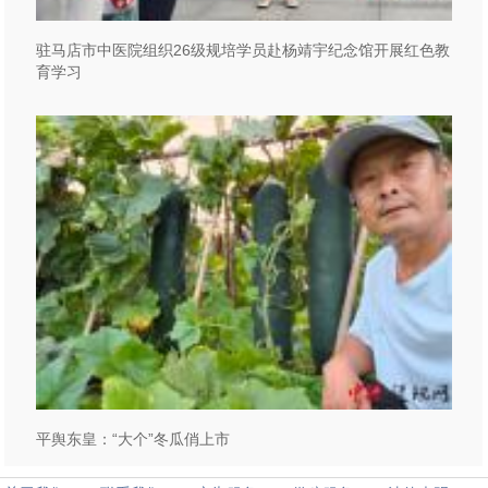
驻马店市中医院组织26级规培学员赴杨靖宇纪念馆开展红色教
育学习
平舆东皇：“大个”冬瓜俏上市