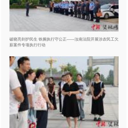
破晓亮剑护民生 铁腕执行守公正——汝南法院开展涉农民工欠
薪案件专项执行行动