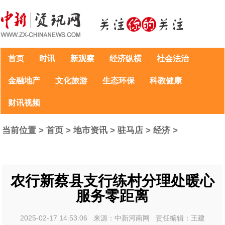
首页
时讯
新观察
经济纵横
社会法治
金融地产
文化旅游
生态环保
科教健康
财讯视频
当前位置 >
首页
>
地市资讯
>
驻马店
>
经济
>
农行新蔡县支行练村分理处暖心
服务零距离
2025-02-17 14:53:06 来源：中新河南网 责任编辑：王建