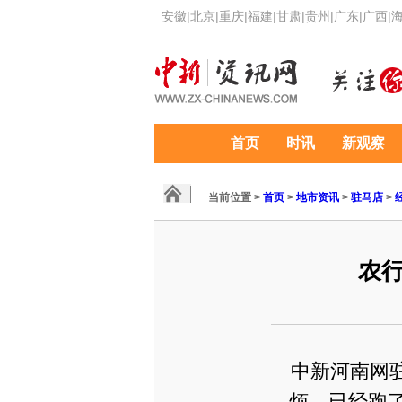
安徽
|
北京
|
重庆
|
福建
|
甘肃
|
贵州
|
广东
|
广西
|
首页
时讯
新观察
当前位置 >
首页
>
地市资讯
>
驻马店
>
农
中新河南网驻
烦，已经跑