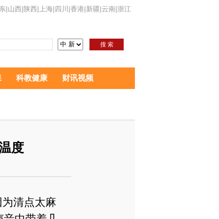
东
|
山西
|
陕西
|
上海
|
四川
|
香港
|
新疆
|
云南
|
浙江
搜 索
保
科教健康
财讯视频
温度
因为清点太麻
声音中带着几