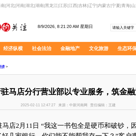
海南
|
河北
|
河南
|
湖北
|
湖南
|
黑龙江
|
江苏
|
江西
|
吉林
|
辽宁
|
内蒙古
|
宁夏
|
青海
|
山
8/9/2026, 8:21:21 AM 星期日
经济纵横
社会法治
金融地产
文化旅游
生态环
经济
>
行驻马店分行营业部以专业服务，筑金融
2025-02-11 12:47:27 来源：中新河南网 责任编辑：王建
马店2月11日 “我这一书包全是硬币和破钞，
了好几家银行，你们能不能帮我存一下？”客户