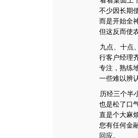
看着桌面上
不少因长期
而是开始全
但这反而使农
九点、十点
行客户经理
专注，熟练
一些难以辨
历经三个半
也是松了口
直是个大麻
您有任何金
回应。