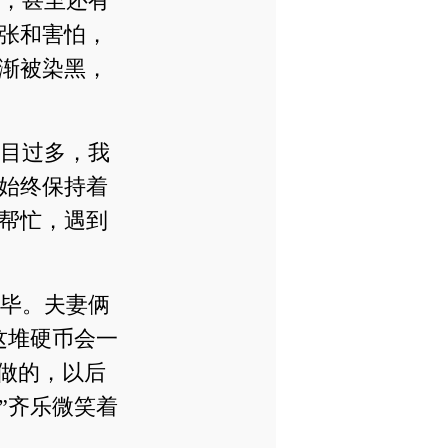
，甚至还有
张和害怕，
渐被染黑，
目过多，我
始终保持着
帮忙，遇到
毕。夫妻俩
这堆硬币会一
做的，以后
”齐乐微笑着