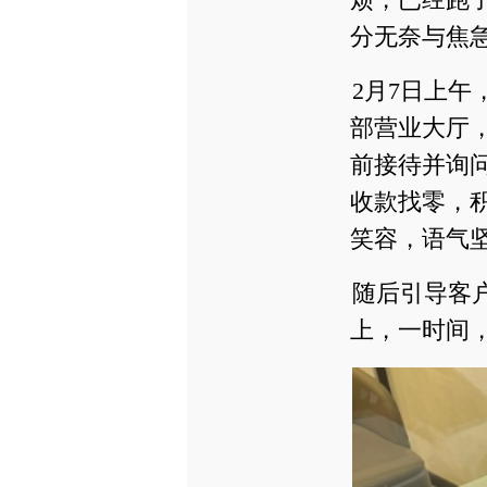
分无奈与焦
2月7日上
部营业大厅
前接待并询
收款找零，
笑容，语气
随后引导客
上，一时间