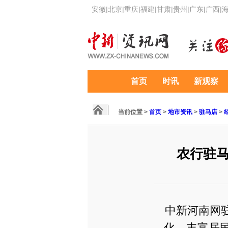
安徽
|
北京
|
重庆
|
福建
|
甘肃
|
贵州
|
广东
|
广西
|
首页
时讯
新观察
当前位置 >
首页
>
地市资讯
>
驻马店
>
农行驻马
中新河南网驻
化，丰富居民