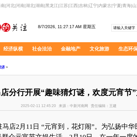
海南
|
河北
|
河南
|
湖北
|
湖南
|
黑龙江
|
江苏
|
江西
|
吉林
|
辽宁
|
内蒙古
|
宁夏
|
青海
|
山
8/7/2026, 11:27:18 AM 星期五
经济纵横
社会法治
金融地产
文化旅游
生态环
经济
>
店分行开展“趣味猜灯谜，欢度元宵节
2025-02-11 12:45:20 来源：中新河南网 责任编辑：王建
马店2月11日 “元宵到，花灯闹”。为弘扬中
群众元宵节文娱生活，2月10日，在一年一度