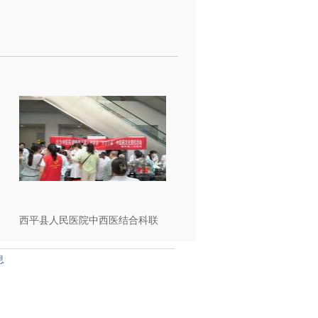
西平县人民医院中西医结合科联
合药剂科开展“百市千县”中医药文
息
化惠民活动