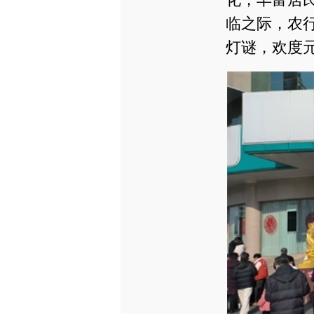
临之际，农
灯谜，欢度