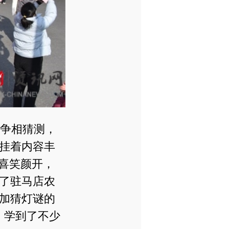
争相猜测，
挂着内容丰
喜笑颜开，
了驻马店农
加猜灯谜的
，学到了不少