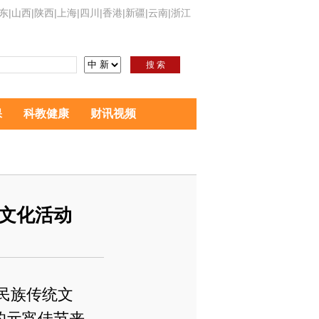
东
|
山西
|
陕西
|
上海
|
四川
|
香港
|
新疆
|
云南
|
浙江
搜 索
保
科教健康
财讯视频
”文化活动
华民族传统文
的元宵佳节来