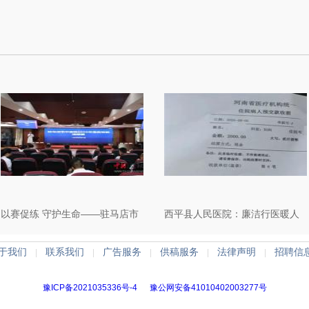
以赛促练 守护生命——驻马店市
西平县人民医院：廉洁行医暖人
中医院举办2026年急救技能选拔
心 拒收红包彰显医者初心
于我们
联系我们
广告服务
供稿服务
法律声明
招聘信
|
|
|
|
|
赛
豫ICP备2021035336号-4
豫公网安备41010402003277号