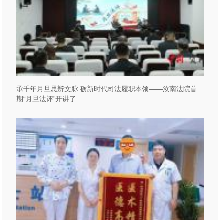
承千年月旦思辨文脉 砺新时代司法履职本领——汝南法院首
期“月旦法评”开讲了