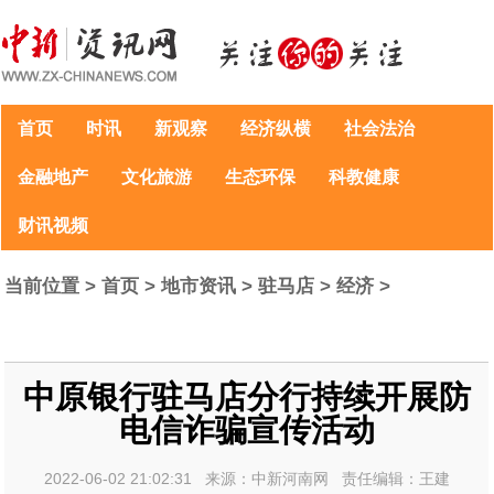
首页
时讯
新观察
经济纵横
社会法治
金融地产
文化旅游
生态环保
科教健康
财讯视频
当前位置 >
首页
>
地市资讯
>
驻马店
>
经济
>
中原银行驻马店分行持续开展防
电信诈骗宣传活动
2022-06-02 21:02:31 来源：中新河南网 责任编辑：王建