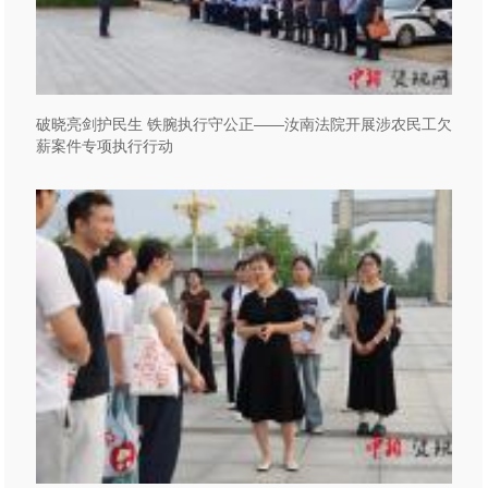
破晓亮剑护民生 铁腕执行守公正——汝南法院开展涉农民工欠
薪案件专项执行行动