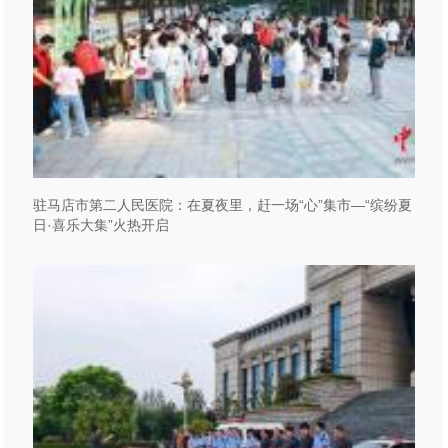
驻马店市第二人民医院：在夏夜里，赶一场“心”集市—“缤纷夏
日·喜乐大集”火热开启