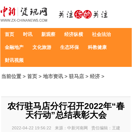
首页
时讯
新观察
经济纵横
社会法治
金融地产
文化旅游
生态环保
科教健康
财讯视频
当前位置 >
首页
>
地市资讯
>
驻马店
>
经济
>
农行驻马店分行召开2022年“春
天行动”总结表彰大会
2022-04-22 19:56:22 来源：中新河南网 责任编辑：王建