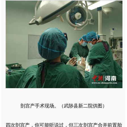
剖宫产手术现场。（武陟县新二院供图）
四次剖宫产，你可能听说过，但三次剖宫产合并前置胎