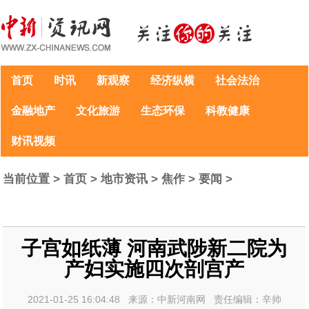
首页
时讯
新观察
经济纵横
社会法治
金融地产
文化旅游
生态环保
科教健康
财讯视频
当前位置 >
首页
>
地市资讯
>
焦作
>
要闻
>
子宫如纸薄 河南武陟新二院为
产妇实施四次剖宫产
2021-01-25 16:04:48 来源：中新河南网 责任编辑：辛帅