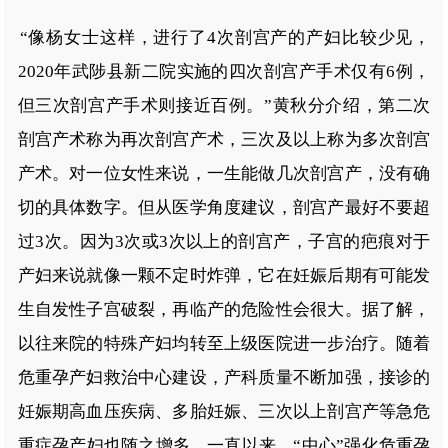
“像杨女士这样，进行了4次剖宫产的产妇比较少见，
2020年武陟县新二院实施的四次剖宫产手术仅有6例，
但三次剖宫产手术则接近百例。”黄秋分介绍，第二次
剖宫产术称为再次剖宫产术，三次及以上称为多次剖宫
产术。对一位女性来说，一生能做几次剖宫产，没有确
切的具体数字。但从医学角度建议，剖宫产最好不要超
过3次。因为3次或3次以上的剖宫产，子宫的疤痕对于
产妇来说就像一颗不定时炸弹，它在妊娠后期有可能发
生自发性子宫破裂，再临产的危险性会很大。据了解，
以往来院的特殊产妇均转至上级医院进一步治疗。随着
危重孕产妇救治中心建设，产科质量不断加强，接诊的
妊娠期高血压疾病、多胎妊娠、三次以上剖宫产等急危
重症孕产妇也随之增多。一直以来，“中心”强化危重孕