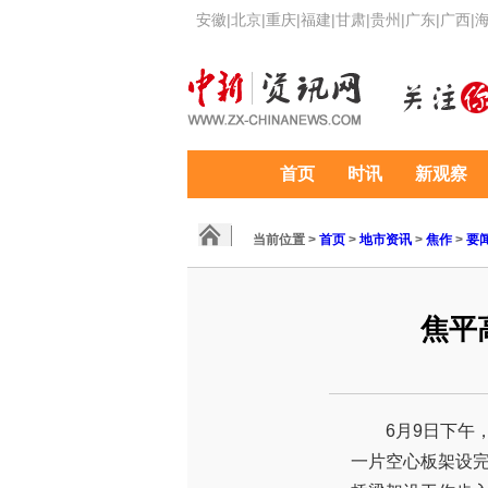
安徽
|
北京
|
重庆
|
福建
|
甘肃
|
贵州
|
广东
|
广西
|
首页
时讯
新观察
当前位置 >
首页
>
地市资讯
>
焦作
>
要
焦平
6月9日下午
一片空心板架设