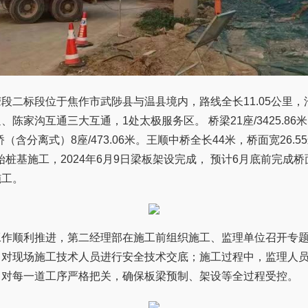
段二标段位于焦作市武陟县与温县境内，路线全长11.05公里
陈家沟互通三大互通，1处太极服务区。 桥梁21座/3425.86
中桥（含分离式）8座/473.06米。王顺中桥全长44米，桥面宽26.
开始桩基施工，2024年6月9日梁板架设完成， 预计6月底前完成
施工。
工作顺利推进，第二经理部在施工前组织施工、监理单位召开专
，对现场施工技术人员进行安全技术交底；施工过程中，监理人
，对每一道工序严格把关，确保板梁预制、架设等全过程受控。