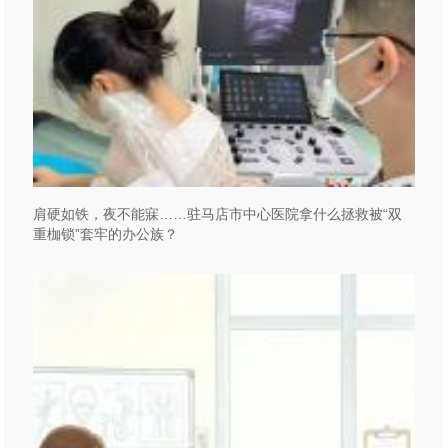
肩硬如铁，夜不能寐……驻马店市中心医院拿什么拯救被“双
重枷锁”套牢的办公族？