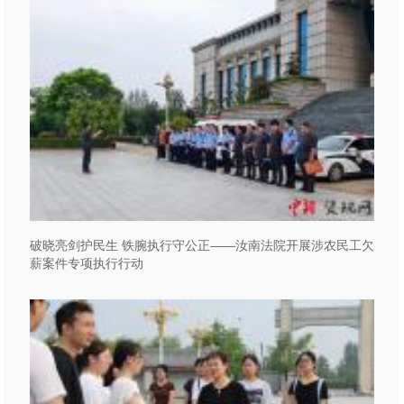
破晓亮剑护民生 铁腕执行守公正——汝南法院开展涉农民工欠
薪案件专项执行行动