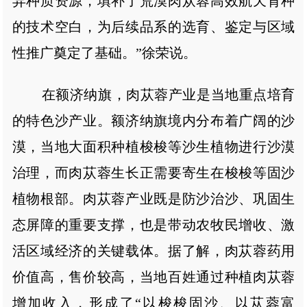
异种质资源，填补了荒漠肉苁蓉高效航天育种
的技术空白，为后续品系的选育、鉴定与区域
性推广奠定了基础。”徐荣说。
在额济纳旗，肉苁蓉产业是当地重点培育
的特色沙产业。额济纳旗境内分布着广阔的沙
漠，当地大面积种植梭梭等沙生植物进行沙漠
治理，而肉苁蓉生长正需要寄生在梭梭等固沙
植物根部。肉苁蓉产业既是防沙治沙、巩固生
态屏障的重要支撑，也是带动农牧民增收、激
活区域经济的关键载体。据了解，肉苁蓉药用
价值高，售价较高，当地百姓通过种植肉苁蓉
增加收入，形成了“以梭梭固沙、以苁蓉富