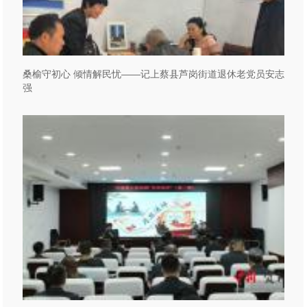
桑榆守初心 倾情解民忧——记上蔡县芦岗街道退休老党员安志
强