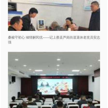
桑榆守初心 倾情解民忧——记上蔡县芦岗街道退休老党员安志
强