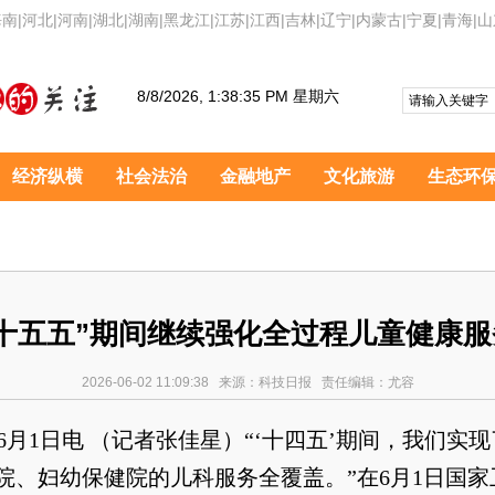
海南
|
河北
|
河南
|
湖北
|
湖南
|
黑龙江
|
江苏
|
江西
|
吉林
|
辽宁
|
内蒙古
|
宁夏
|
青海
|
山
8/8/2026, 1:38:36 PM 星期六
经济纵横
社会法治
金融地产
文化旅游
生态环
“十五五”期间继续强化全过程儿童健康服
2026-06-02 11:09:38 来源：科技日报 责任编辑：尤容
6月1日电 （记者张佳星）“‘十四五’期间，我们实
院、妇幼保健院的儿科服务全覆盖。”在6月1日国