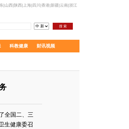
东
|
山西
|
陕西
|
上海
|
四川
|
香港
|
新疆
|
云南
|
浙江
搜 索
保
科教健康
财讯视频
务
现了全国二、三
家卫生健康委召