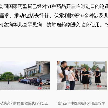
会同国家药监局已经对51种药品开展临时进口的论
需求。推动包括去纤苷、伏索利肽等10余种涉及
闭塞病等儿童罕见病、抗肿瘤药物进入临床使用。”
破晓亮剑护民生 铁腕执行守公正
驻马店市中医院组织26级规培学