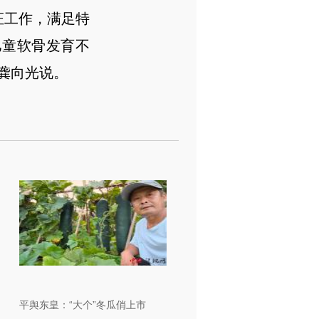
证工作，满足特
儿童软骨发育不
龚向光说。
平舆东皇：“大个”冬瓜俏上市