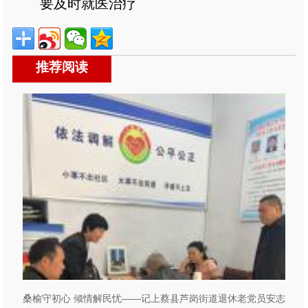
要及时就医治疗
推荐阅读
桑榆守初心 倾情解民忧——记上蔡县芦岗街道退休老党员安志