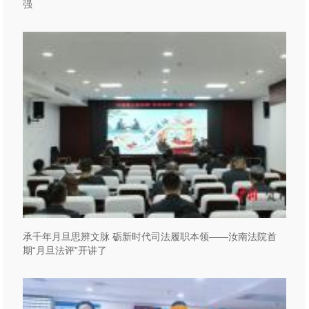
强
承千年月旦思辨文脉 砺新时代司法履职本领——汝南法院首
期“月旦法评”开讲了