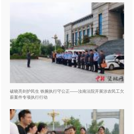
破晓亮剑护民生 铁腕执行守公正——汝南法院开展涉农民工欠
薪案件专项执行行动