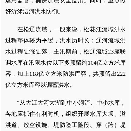
运用监管，确保流域安全度汛。同时，重点做
好沂沭泗河洪水防御。
在松辽流域，一般来说，松花江流域洪水
过程整体较为平缓，洪水历时长；辽河流域洪
水过程陡涨陡落。主汛期前，松辽流域23座联
调水库在汛限水位以下多预留约104亿立方米库
容，加上118亿立方米防洪库容，共预留出222
亿立方米库容以调蓄洪水。
“从大江大河大湖到中小河流、中小水库，
各地应抓住有利时机，组织开展水库大坝、溢
洪道、放空设施、堤防险工险段、穿（跨）堤