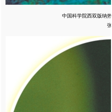
中国科学院西双版纳热带
张娇