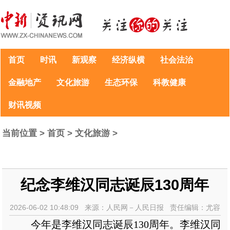
首页
时讯
新观察
经济纵横
社会法治
金融地产
文化旅游
生态环保
科教健康
财讯视频
当前位置 >
首页
>
文化旅游
>
纪念李维汉同志诞辰130周年
2026-06-02 10:48:09 来源：人民网－人民日报 责任编辑：尤容
今年是李维汉同志诞辰130周年。李维汉同