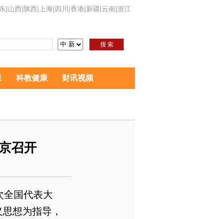
东
|
山西
|
陕西
|
上海
|
四川
|
香港
|
新疆
|
云南
|
浙江
搜 索
保
科教健康
财讯视频
京召开
次全国代表大
义思想为指导，