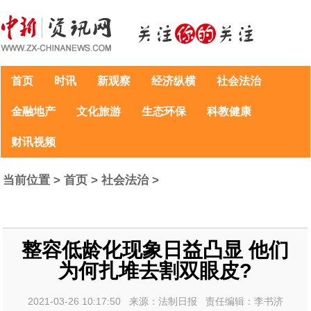
首页
时讯
新观察
经济纵横
社会法治
金融地产
文化旅游
生态环保
科教健康
财讯视频
当前位置 >
首页
>
社会法治
>
整容低龄化现象日益凸显 他们
为何扎堆去割双眼皮?
2021-03-26 10:17:50 来源：法制日报 责任编辑：李书济