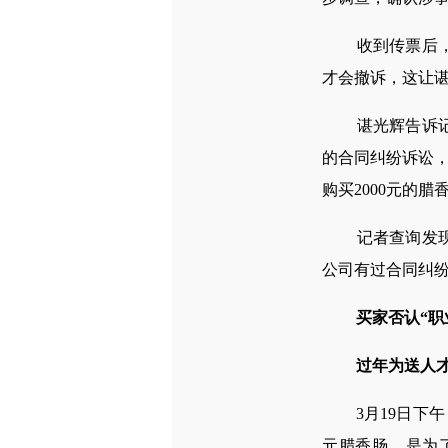
收到传票后，谌光
才会撤诉，这让
谌光辉告诉记者
的合同纠纷诉讼，
购买2000元的
记者查询发现，
公司有过合同纠纷
买家否认“职
过年为送人
3月19日下午，
元腊香肠，是为