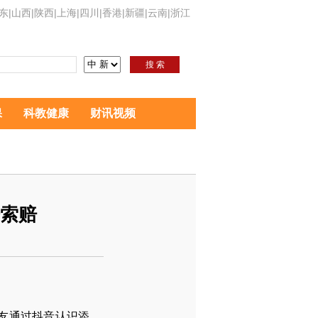
东
|
山西
|
陕西
|
上海
|
四川
|
香港
|
新疆
|
云南
|
浙江
搜 索
保
科教健康
财讯视频
倍索赔
友通过抖音认识添