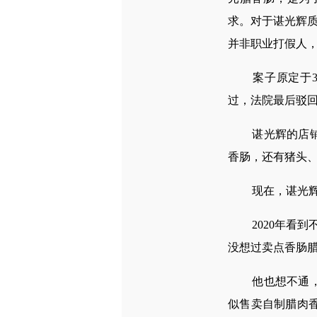
求。对于谌光辉质
并非职业打假人，
案子原定于3月
过，法院最后驳
谌光辉的店铺位
香肠，还有猪头
现在，谌光辉一
2020年看到
没想过卖点香肠腊
他也想不通，销
似售卖自制腊肉