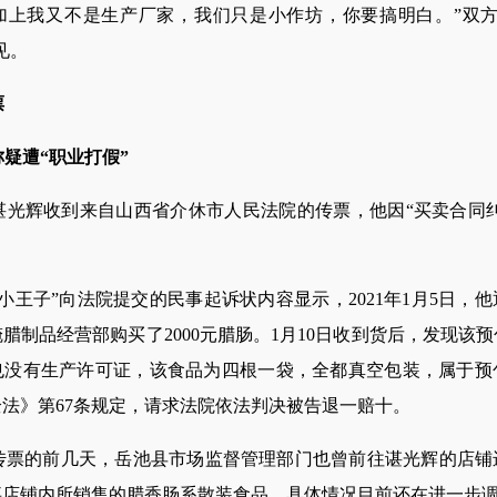
再加上我又不是生产厂家，我们只是小作坊，你要搞明白。”双方
见。
票
疑遭“职业打假”
辉收到来自山西省介休市人民法院的传票，他因“买卖合同纠纷
王子”向法院提交的民事起诉状内容显示，2021年1月5日，
腊制品经营部购买了2000元腊肠。1月10日收到货后，发现该
也没有生产许可证，该食品为四根一袋，全都真空包装，属于预
法》第67条规定，请求法院依法判决被告退一赔十。
的前几天，岳池县市场监督管理部门也曾前往谌光辉的店铺
事店铺内所销售的腊香肠系散装食品，具体情况目前还在进一步