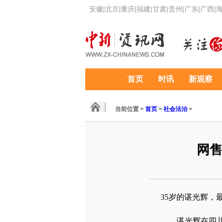
安徽
|
北京
|
重庆
|
福建
|
甘肃
|
贵州
|
广东
|
广西
|
首页
时讯
新观察
当前位置 >
首页
>
社会法治
>
网售
35岁的谌光辉，
谌光辉在四川广