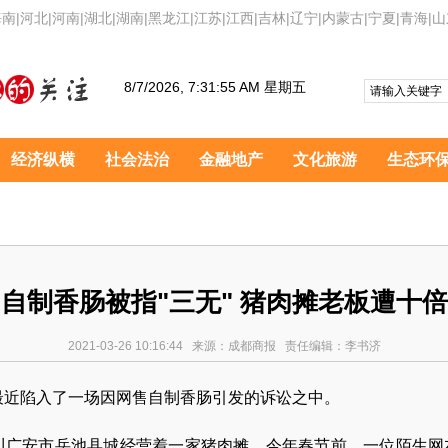
海南
|
河北
|
河南
|
湖北
|
湖南
|
黑龙江
|
江苏
|
江西
|
吉林
|
辽宁
|
内蒙古
|
宁夏
|
青海
|
山
8/7/2026, 7:31:56 AM 星期五
经济纵横
社会法治
金融地产
文化旅游
生态环
自制香肠被指"三无" 猪肉摊老板遭十
2021-03-26 10:16:44 来源：成都商报 责任编辑：李书济
最近陷入了一场因网售自制香肠引发的诉讼之中。
安市岳池县城经营着一家猪肉摊。今年春节前，一位陌生网