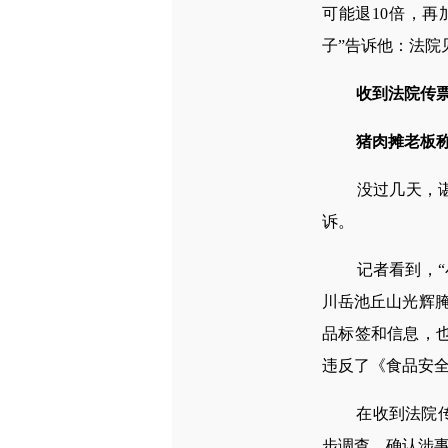
可能退10倍，
子”告诉他：法院
收到法院传
猪肉摊老板称
没过几天，谌光
诉。
记者看到，“小
川岳池丘山光辉腌
品标签和信息，
违反了《食品安全
在收到法院传票
步调查，确认涉