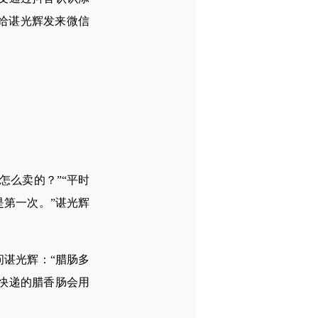
方给谌光辉发来微信
怎么卖的？”“平时
第一次。”谌光辉
谌光辉：“腊肠多
，快递的腊香肠会用