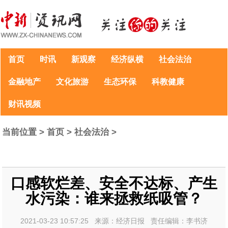
首页
时讯
新观察
经济纵横
社会法治
金融地产
文化旅游
生态环保
科教健康
财讯视频
当前位置 >
首页
>
社会法治
>
口感软烂差、安全不达标、产生
水污染：谁来拯救纸吸管？
2021-03-23 10:57:25 来源：经济日报 责任编辑：李书济