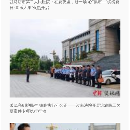
驻马店市第二人民医院：在夏夜里，赶一场“心”集市—“缤纷夏
日·喜乐大集”火热开启
破晓亮剑护民生 铁腕执行守公正——汝南法院开展涉农民工欠
薪案件专项执行行动