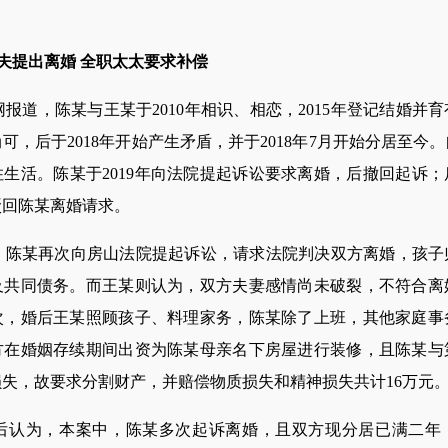
丈夫提出离婚 全职太太要求补偿
道，陈某与王某于2010年相识、相恋，2015年登记结婚并
，后于2018年开始产生矛盾，并于2018年7月开始分居至今。自
生活。陈某于2019年向法院提起诉讼要求离婚，后撤回起诉；后
驳回陈某离婚请求。
月，陈某再次向房山法院提起诉讼，请求法院判决双方离婚，孩子
及共同债务。而王某则认为，双方夫妻感情尚未破裂，不符合离
次，婚后王某照顾孩子、料理家务，陈某除了上班，其他家庭事
方在婚姻存续期间出资为陈某母亲名下房屋进行装修，且陈某与
失，故要求分割财产，并赔偿物质损失和精神损失共计16万元
为，本案中，陈某多次起诉离婚，且双方现分居已满二年