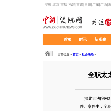
安徽
|
北京
|
重庆
|
福建
|
甘肃
|
贵州
|
广东
|
广西
|
首页
时讯
新观察
当前位置 >
首页
>
社会法治
>
全职太
据北京法院网2
件。案件中，全