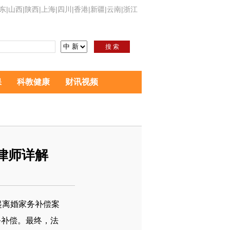
东
|
山西
|
陕西
|
上海
|
四川
|
香港
|
新疆
|
云南
|
浙江
搜 索
保
科教健康
财讯视频
律师详解
起离婚家务补偿案
务补偿。最终，法