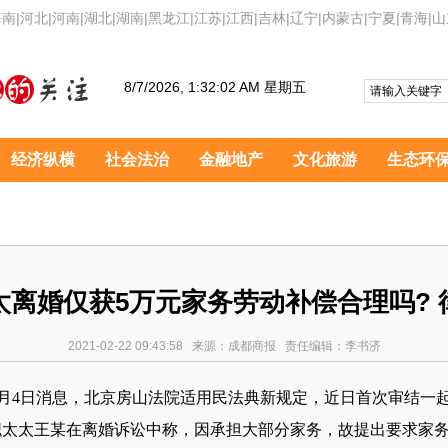
海南
|
河北
|
河南
|
湖北
|
湖南
|
黑龙江
|
江苏
|
江西
|
吉林
|
辽宁
|
内蒙古
|
宁夏
|
青海
|
山
8/7/2026, 1:32:03 AM 星期五
经济纵横
社会法治
金融地产
文化旅游
生态环
太离婚仅获5万元家务劳动补偿合理吗? 
2021-02-22 09:43:58 来源：成都商报 责任编辑：李书济
月4日消息，北京房山法院适用民法典新规定，近日首次审结一
职太太王某在离婚诉讼中称，因承担大部分家务，故提出要求家