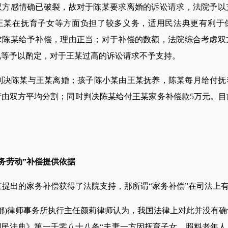
双方感情确已破裂，故对于陈某要求离婚的诉讼请求，法院予以
王某在抚育子女等方面负担了较多义务，适用民法典更有利于
求陈某给予补偿，理由正当；对于补偿的数额，法院综合考虑双
况等予以酌定，对于王某过高的诉讼请求不予支持。
陈某与王某离婚；孩子陈小某由王某抚养，陈某每月给付抚养费
产由双方平均分割；同时判决陈某给付王某家务补偿款5万元。目
务劳动”补偿提供依据
出的家务补偿获得了法院支持，那所谓“家务补偿”在司法上有
)律师事务所执行主任颜莉律师认为，我国法律上对此并没有确
国民法典》第一千零八十八条“夫妻一方因抚育子女、照料老年人