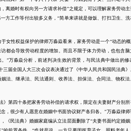
的，离婚时有权向另一方请求补偿”之规定，可以理解家务劳动主
另一方工作等付出较多义务，“简单来讲就是做饭、打扫卫生、洗
女性权益保护的律师万淼焱看来，家务劳动是一个“动态的概念
来访都会导致劳动程度的增加。而且不限于体力劳动，也包含脑
出。”万淼焱分析，前述判决生效的背景，与民法典中做出的修
8日，十三届全国人大三次会议表决通过了《中华人民共和国民法典》。
，婚姻法、继承法、民法通则、收养法、担保法、合同法、物权法
。
》第四十条把家务劳动补偿的请求权，限定在夫妻财产分别所
观念，很少有人愿意在婚姻中书面协议财产各归各。”万淼焱律师
》，《民法典》婚姻家庭编从立法层面删除了“夫妻书面约定婚姻
有”的前置条件。“也就是说，一方只要因抚育子女、照料老年人