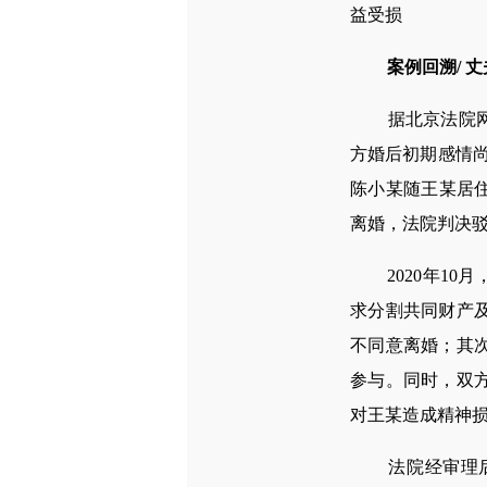
益受损
案例回溯/ 
据北京法院网报
方婚后初期感情尚可
陈小某随王某居住
离婚，法院判决
2020年10
求分割共同财产
不同意离婚；其
参与。同时，双
对王某造成精神损
法院经审理后认