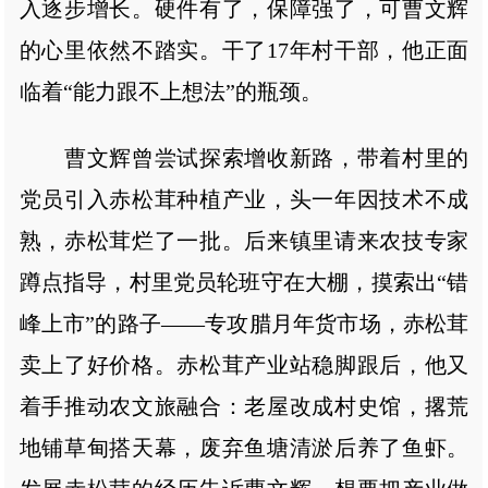
入逐步增长。硬件有了，保障强了，可曹文辉
的心里依然不踏实。干了17年村干部，他正面
临着“能力跟不上想法”的瓶颈。
曹文辉曾尝试探索增收新路，带着村里的
党员引入赤松茸种植产业，头一年因技术不成
熟，赤松茸烂了一批。后来镇里请来农技专家
蹲点指导，村里党员轮班守在大棚，摸索出“错
峰上市”的路子——专攻腊月年货市场，赤松茸
卖上了好价格。赤松茸产业站稳脚跟后，他又
着手推动农文旅融合：老屋改成村史馆，撂荒
地铺草甸搭天幕，废弃鱼塘清淤后养了鱼虾。