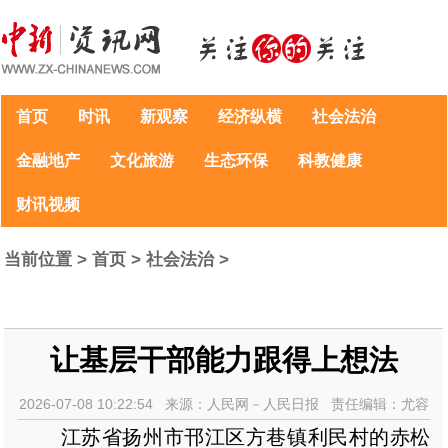
首页
时讯
新观察
经济纵横
社会法治
金融地产
文化旅游
生态环保
科教健康
财讯视频
当前位置 >
首页
>
社会法治
>
让基层干部能力跟得上想法
2026-07-08 10:22:54 来源：人民网－人民日报 责任编辑：尤容
江苏省扬州市邗江区方巷镇利民村的赤松