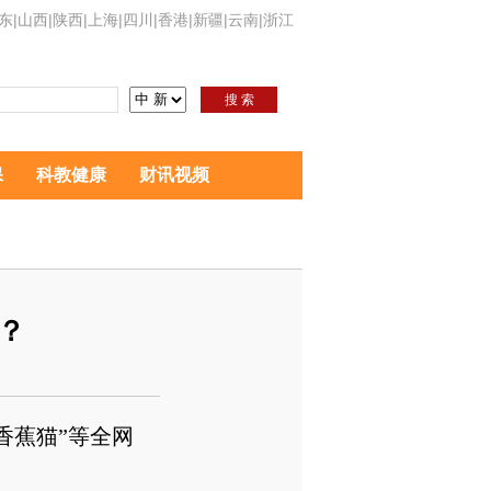
东
|
山西
|
陕西
|
上海
|
四川
|
香港
|
新疆
|
云南
|
浙江
搜 索
保
科教健康
财讯视频
？
香蕉猫”等全网