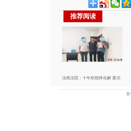
推荐阅读
汝南法院：十年积怨终化解 案访
双结促和谐
关