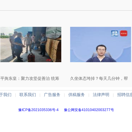
平舆东皇：聚力攻坚促善治 统筹
久坐体态垮掉？每天几分钟，帮
发展护安稳
您告别虎背熊腰 | 运动是良医
于我们
联系我们
广告服务
供稿服务
法律声明
招聘信
|
|
|
|
|
豫ICP备2021035336号-4
豫公网安备41010402003277号