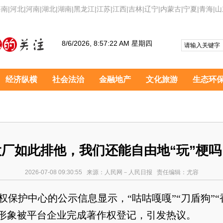
海南
|
河北
|
河南
|
湖北
|
湖南
|
黑龙江
|
江苏
|
江西
|
吉林
|
辽宁
|
内蒙古
|
宁夏
|
青海
|
山
8/6/2026, 8:57:23 AM 星期四
经济纵横
社会法治
金融地产
文化旅游
生态环
大厂如此排他，我们还能自由地“玩”梗吗
2026-07-08 09:30:55 来源：人民网－人民日报 责任编辑：尤容
权保护中心的公示信息显示，“咕咕嘎嘎”“刀盾狗”“
形象被平台企业完成著作权登记，引发热议。