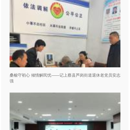
桑榆守初心 倾情解民忧——记上蔡县芦岗街道退休老党员安志
强