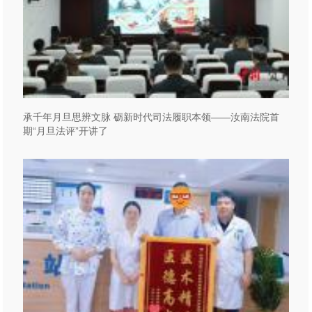
承千年月旦思辨文脉 砺新时代司法履职本领——汝南法院首
期“月旦法评”开讲了