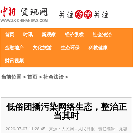
首页
时讯
新观察
经济纵横
社会法治
金融地产
文化旅游
生态环保
科教健康
财讯视频
当前位置 >
首页
>
社会法治
>
低俗团播污染网络生态，整治正
当其时
2026-07-07 11:28:45 来源：人民网－人民日报 责任编辑：尤容