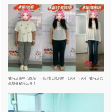
驻马店市中心医院：一组对比照刷屏！195斤→95斤 驻马店女
生蜕变秘籍公开！