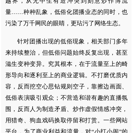
越界，从无中生有造冲突到刻意炒作博流
量……种种乱象，低俗化团播业态的同时，也
污染了万千网民的眼睛，更玷污了网络生态。
针对团播出现的低俗现象，相关部门多年
来持续整治，但低俗问题始终反复出现，甚至
滋生变种变异。究其根本，在于流量至上的畸
形导向和逐利至上的商业逻辑。不打磨优质内
容，反而挖空心思钻规则空子，靠擦边画面、
低俗表演吸引观众；不营造和谐有趣的直播氛
围，反而人为制造矛盾、炒作虚假情感冲突，
用猎奇、狗血戏码换取停留和打赏。一些网站
平台，为了商业利益和流量，对“小打小闹”的