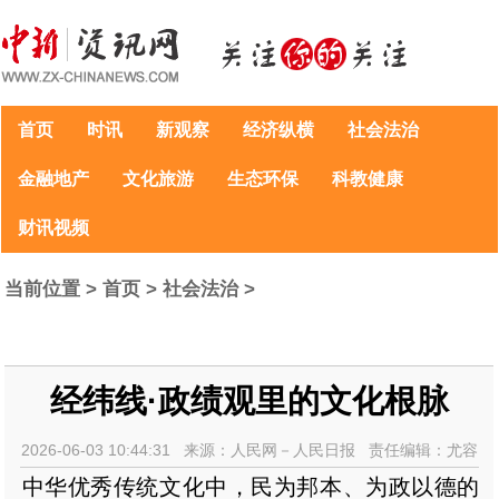
首页
时讯
新观察
经济纵横
社会法治
金融地产
文化旅游
生态环保
科教健康
财讯视频
当前位置 >
首页
>
社会法治
>
经纬线·政绩观里的文化根脉
2026-06-03 10:44:31 来源：人民网－人民日报 责任编辑：尤容
中华优秀传统文化中，民为邦本、为政以德的