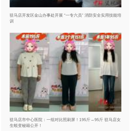
驻马店开发区金山办事处开展 “一专六员” 消防安全实用技能培
训
驻马店市中心医院：一组对比照刷屏！195斤→95斤 驻马店女
生蜕变秘籍公开！