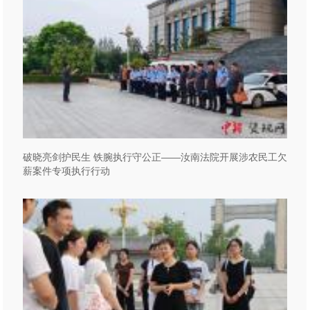
破晓亮剑护民生 铁腕执行守公正——汝南法院开展涉农民工欠
薪案件专项执行行动