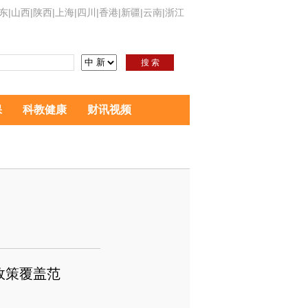
东
|
山西
|
陕西
|
上海
|
四川
|
香港
|
新疆
|
云南
|
浙江
搜 索
保
科教健康
财讯视频
政策覆盖范