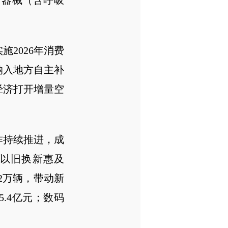
疗器械（含呼吸
2026年消费
纳入地方自主补
经济打开增量空
作持续推进，成
品以旧换新惠及
.2万辆，带动新
5.4亿元；数码