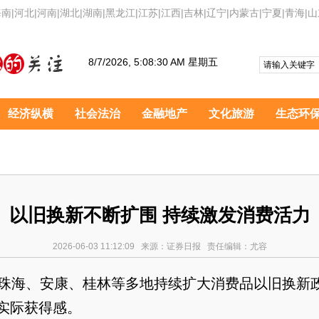
海南
|
河北
|
河南
|
湖北
|
湖南
|
黑龙江
|
江苏
|
江西
|
吉林
|
辽宁
|
内蒙古
|
宁夏
|
青海
|
山
8/7/2026, 5:08:31 AM 星期五
经济纵横
社会法治
金融地产
文化旅游
生态环
以旧换新不断扩围 持续激发消费活力
2026-06-03 11:12:09 来源：证券日报 责任编辑：尤容
珠海、安康、桂林等多地持续扩大消费品以旧换新
实际获得感。