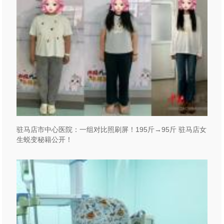
驻马店市中心医院：一组对比照刷屏！195斤→95斤 驻马店女
生蜕变秘籍公开！