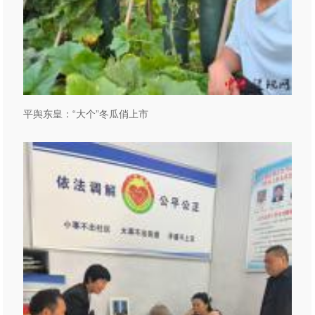
平舆东皇：“大个”冬瓜俏上市