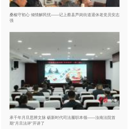
桑榆守初心 倾情解民忧——记上蔡县芦岗街道退休老党员安志
强
承千年月旦思辨文脉 砺新时代司法履职本领——汝南法院首
期“月旦法评”开讲了