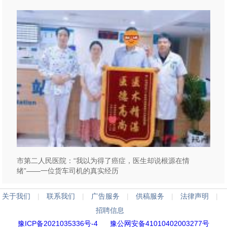
市第二人民医院：“我以为得了癌症，医生却说根源在情
绪”——一位货车司机的真实经历
关于我们
|
联系我们
|
广告服务
|
供稿服务
|
法律声明
|
招聘信息
豫ICP备2021035336号-4
豫公网安备41010402003277号