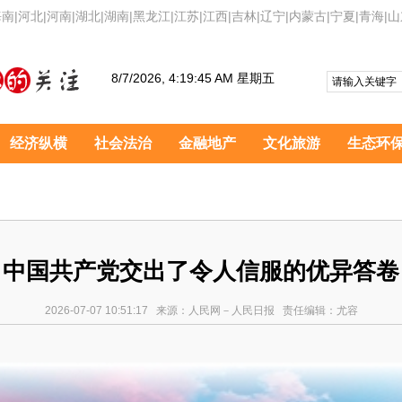
海南
|
河北
|
河南
|
湖北
|
湖南
|
黑龙江
|
江苏
|
江西
|
吉林
|
辽宁
|
内蒙古
|
宁夏
|
青海
|
山
8/7/2026, 4:19:46 AM 星期五
经济纵横
社会法治
金融地产
文化旅游
生态环
中国共产党交出了令人信服的优异答卷
2026-07-07 10:51:17 来源：人民网－人民日报 责任编辑：尤容