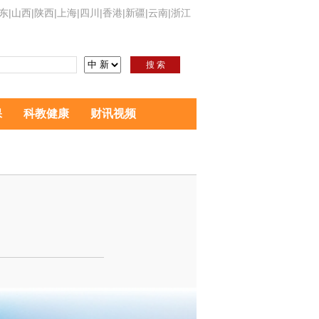
东
|
山西
|
陕西
|
上海
|
四川
|
香港
|
新疆
|
云南
|
浙江
搜 索
保
科教健康
财讯视频