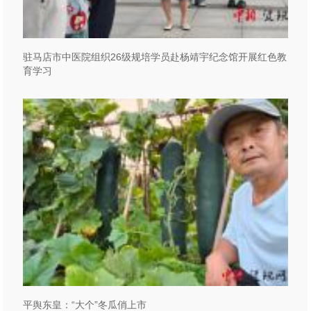
驻马店市中医院组织26级规培学员赴杨靖宇纪念馆开展红色教
育学习
平舆东皇：“大个”冬瓜俏上市