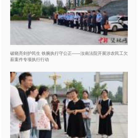
破晓亮剑护民生 铁腕执行守公正——汝南法院开展涉农民工欠
薪案件专项执行行动