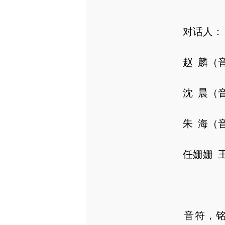
对话人：
赵 麟（音
沈 晨（音
朱 海（音
任姗姗 王
音符，铭刻