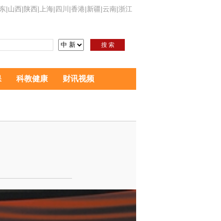
东
|
山西
|
陕西
|
上海
|
四川
|
香港
|
新疆
|
云南
|
浙江
搜 索
保
科教健康
财讯视频