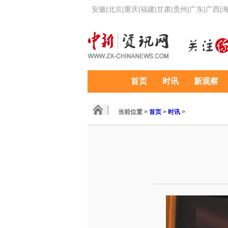
安徽
|
北京
|
重庆
|
福建
|
甘肃
|
贵州
|
广东
|
广西
|
首页
时讯
新观察
当前位置 >
首页
>
时讯
>