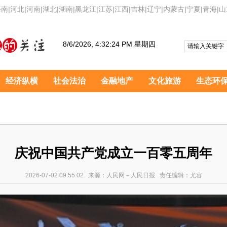
海南
|
河北
|
河南
|
湖北
|
湖南
|
黑龙江
|
江苏
|
江西
|
吉林
|
辽宁
|
内蒙古
|
宁夏
|
青海
|
山
8/6/2026, 4:32:25 PM 星期四
经济纵横
社会法治
金融地产
文化旅游
生态环
庆祝中国共产党成立一百零五周年
2026-07-02 09:55:02 来源：人民网－人民日报 责任编辑：尤容